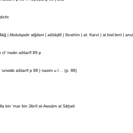
 (76) gedicht
allāǧ | Abdulqadir alǧilani | aššāḏilī | Ibrahīm | al- Karxī | al bist'āmī | an
yn cf ʻnwān aššarīf 89 p
f ʻunwāb aššarīf p 88 | nasim u l ... (p. 88)
alla bin ʻmar bin Jibrīl al-Awsām al Sāḫatī