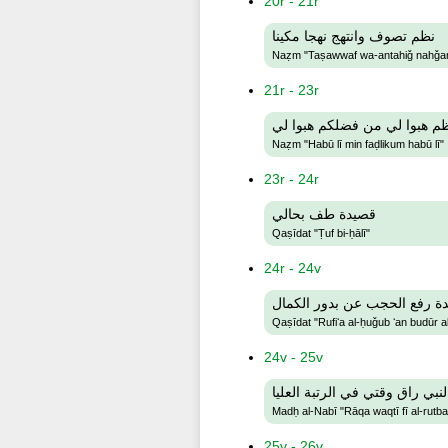
20r - 21r
نظم تصوف وانتهج نهجا مكينا
Naẓm "Taṣawwaf wa-antahiǧ nahǧa
21r - 23r
م هبوا لي من فضلكم هبوا لي
Naẓm "Habū lī min faḍlikum habū lī"
23r - 24r
قصيدة طف بحالي
Qaṣīdat "Ṭuf bi-ḥālī"
24r - 24v
ة رفع الحجب عن بدور الكمال
Qaṣīdat "Rufiʻa al-ḥuǧub ʻan budūr a
24v - 25v
نبي راق وقتي في الرتبة العليا
Madḥ al-Nabī "Rāqa waqtī fī al-rutba 
25v - 26v