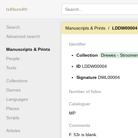
IslHornAfr
Search
Manuscripts & Prints
LDDW00004
Advanced search
Identifier
Manuscripts & Prints
Collection
Drewes - Stroomer
People
ID
LDDW00004
Texts
Signature
DWL00004
Collections
Genres
Number of folios
Languages
Cataloguer
Places
MP
Scripts
Comments
Articles
F. 53r is blank.