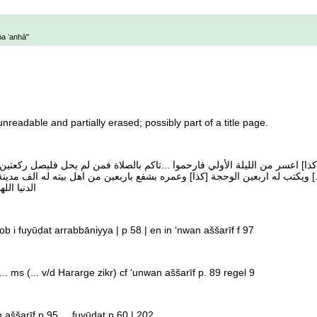
ba ʻanhā"
readable and partially erased; possibly part of a title page.
ا] اعسر من الليلة الأولي فارحموا ...تاكم بالصلاة فمن لم يحل فليصل ركعتين ي
] ويكتب له اربعين الوحجة [كذا] وعمره بشفع باربعين من اهل بيته له الف مدي
الدنيا ال
 oob i fuyūḍat arrabbāniyya | p 58 | en in ʻnwan aššarīf f 97
... ms (... v/d Hararge zikr) cf ʻunwan aššarīf p. 89 regel 9
 aššarīf p 95 ... fuyūḍat p 60 | 202