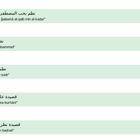
نظم بحب المصطفى ال
ǧalawnā al-qalb min al-kadar"
نظ
Muḥammad"
نظم
-ṣadr"
قصيدة علي
ī wa-burhānī"
قصيدة نظرت
n ḥaḍratī"