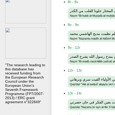
8r - 8v
مختار جلونا القلب من الكدر
Naẓm "Bi-ḥubb al-Muṣṭafā al-muḫtār 
8v - 9v
م نظمت مديح الهاشمي محمد
Naẓm "Naẓamtu madīh al-hāšimī 
9v - 12r
 بمدح رسول الله يشرح الصدر
Naẓm "Bi-madḥ rasūl Allāh yašraḥ al
"The research leading to
this database has
12r - 13r
received funding from
the European Research
 الأولياء القيت سري وبرهاني
Council under the
Qaṣīdat "ʻAlā al-awliyā' alqaytu sirr
European Union's
Seventh Framework
13r - 14r
Programme (FP7/2007-
2013) / ERC grant
agreement n°322849"
 بعين الفكر في حان حضرتي
Qaṣīdat "Naẓartu bi-ʻayn al-fikr fī ḥā