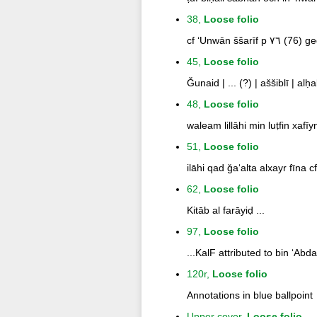
38,
Loose folio
cf ʻUnwān ššarīf p ٧٦
45,
Loose folio
Ǧunaid | ... (?) | aššiblī | alḥ
48,
Loose folio
waleam lillāhi min luṭfin xafī
51,
Loose folio
ilāhi qad ǧaʻalta alxayr fīna c
62,
Loose folio
Kitāb al farāyiḍ ...
97,
Loose folio
...KalF attributed to bin ʻAbd
120r,
Loose folio
Annotations in blue ballpoint
Upper cover,
Loose folio