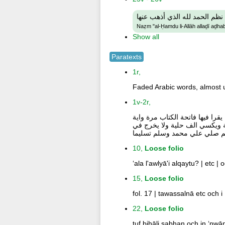
نظم الحمد لله الذي أذهب عنها
Naẓm "al-Ḥamdu li-Allāh allaḏī aḏha
Show all
Paratexts
1r,
Faded Arabic words, almost un
1v-2r,
قرا فيها فاتحة الكتاب مرة واية
نة ويكسي الف حلية ولا يخرج في
لهم صلي علي محمد وسلم تسليما
10,
Loose folio
ʻala l'awlyā'i alqaytu? | etc |
15,
Loose folio
fol. 17 | tawassalnā etc och i 
22,
Loose folio
ṭuf biḥāli sabhan och in ʻnwān