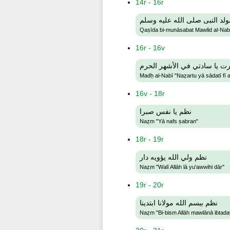
14r - 16r
لد النبى صلى الله عليه وسلم
Qaṣīda bi-munāsabat Mawlid al-Nabī ṣ
16r - 16v
رت يا سادتي في الأشهر الحرم
Madḥ al-Nabī "Naẓartu yā sādatī fī 
16v - 18r
نظم يا نفس صبرا
Naẓm "Yā nafs ṣabran"
18r - 19r
نظم ولي الله يؤويه دار
Naẓm "Walī Allāh lā yu'awwihi dār"
19r - 20r
نظم ببسم الله مولانا ابتدينا
Naẓm "Bi-bism Allāh mawlānā ibtad