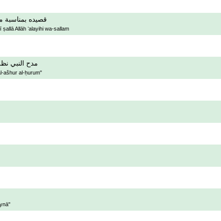
قصيده بمناسبة مو
allā Allāh ʻalayihi wa-sallam
مدح النبي نظ
al-ašhur al-ḥurum"
aynā"