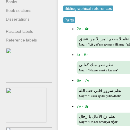
Books
Bibliographical references
Book sections
Dissertations
Parts
2v - 4r
Paratext labels
نظم لا يطعم المر إلا من عشق
Reference labels
Naẓm "Lā yaṭʻam al-murr illā man ʻa
4r - 6r
نظم نظر منك كفاني
Naẓm "Naẓar minka kafānī"
6v - 7v
نظم سرور قلبي حب الله
Naẓm "Surūr qalbī ḥubb Allāh"
7v - 8r
نظم دع الأمال يا رجال
Naẓm "Daʻi al-amāl yā riǧāl"