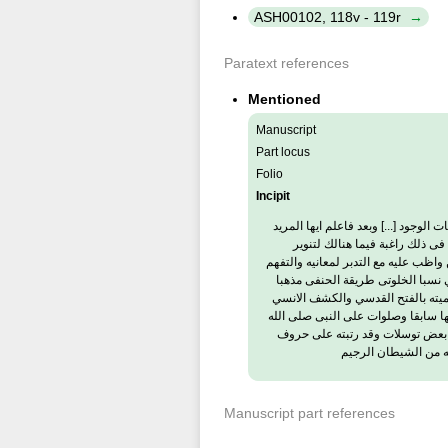
ASH00102, 118v - 119r
Paratext references
Mentioned
Manuscript
Part locus
Folio
Incipit
الوجود [...] وبعد فاعلم ايها المريد
ى ذلك راغبة فيما هنالك لتنوير
واظب عليه مع التدبر لمعانيه والتفهم
 نسبا الخلوتى طريقة الحنفى مذهبا
ميته بالفتح القدسي والكشف الانسي
ا سابقا وصلوات على النبى صلى الله
ه بعض توسلات وقد رتبته على حروف
له من الشيطان الرجيم
Manuscript part references