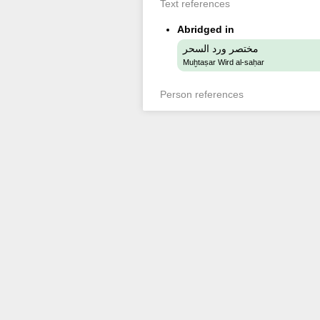
Text references
Abridged in
مختصر ورد السحر
Muḫtaṣar Wird al-saḥar
Person references