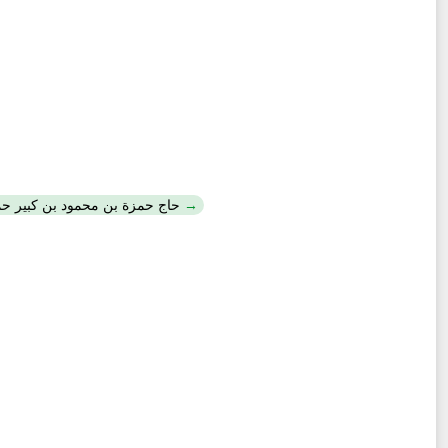
Ḥāǧǧ Ḥamza b. Maḥmūd b. Kabīr Ḥamza b. Kabīr Maḥmūd / حاج حمزة