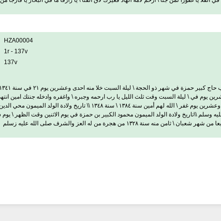
 الفلا يا غفورا لمن جنا \ أرحم لأمه الهاد فغيرك لاق الفنا \ يا رازقا ما في البحار يا فارجا من في 
HZA00004
1r - 137v
137v
الدين بن \ حاج حمزة المرحوم بن حاج محمود \ في شهر عرفه بعد ما مضى منه \ سبع وعشرين يوم غفر \ الله له
۱۳ من هجرة من له العز والشرف صلى الله عليه زسلم