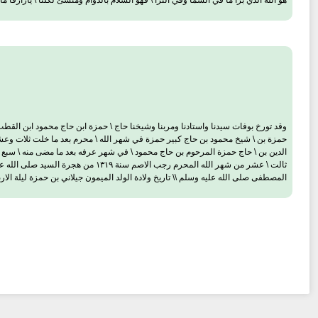
هو الله الذي برا ما في السما وفي الثرا \ فهو السلام بالدوام ومنشئ لكلّنا \ يارازقا ما في
المصطفى صلى الله عليه وسلم \\ تاريخ ولادة الولد الميمون جيلاني بن حمزة ليلة الاربعا من شهر شعبان \ ثامن منه سنة ۲۸