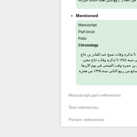
العنا [...] ووالدين أهلنا أحبابنا جيراننا
Mentioned
Manuscript
Part locus
Folio
Chronology
وقد تورخ بوفات سيدنا واستادنا ومربنا وشيخنا حاج \ حمزة ابن حاج محمود ابن القطب حاج كبير حمزة في شهر ذو الحجة \ ليلة السبت خلا منه احدى وعشرين يوم ۲۱ في سنة ۱۳٤۱ \\ تذكرة وفات شيخ عبد القادر بن خاج
حمزة بن \ شيخ محمود بن حاج كبير حمزة في شهر الله \ محرم بعد ما خلت ثلات وعشرين يوم في \ ليلة السبت وقت ثلث الليل يا رب ارحمه وجبره \ واغفره وادخله جنتك امين انتهى سنة ۱۳٤٤ \\ تذكرة وفات حاج محي
م أمين سنة ۱۳۸٤ \ سنة ۱۳٤۸ \\ تاريخ ولادة الولد الميمون محي الدين بن حمزة وقت الضحى في يوم الاربعا
ثالت \ عشر من شهر الله المحرم رجب الاصم سنة ۱۳۱۹ من هجرة السيد صلى الله عليه وسلم \\تاريخ ولادة الولد الميمون محمود الكبير بن حمزة في يوم الاثنين وقت الظهر \ يوم سابع من ربيع الثاني سنة ۱۳۲۵ من هجرة
Manuscript part references
Text references
Person references