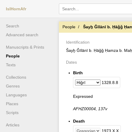
IslHornAfr
Search
People
Šayḫ Ǧīlānī b. Ḥāǧǧ Ḥa
Advanced search
Identification
Manuscripts & Prints
Šayḫ Ǧīlānī b. Ḥāǧǧ Ḥamza b. M
People
Dates
Texts
Birth
Collections
1328
.
8
.
8
Genres
Languages
Expressed
Places
AFHZ00004, 137v
Scripts
Death
Articles
1973
.
X
.
X