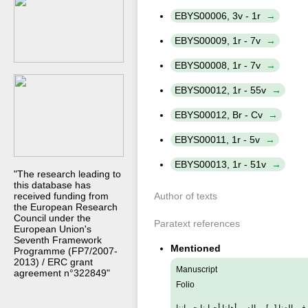
EBYS00006, 3v - 1r
EBYS00009, 1r - 7v
EBYS00008, 1r - 7v
EBYS00012, 1r - 55v
EBYS00012, Br - Cv
EBYS00011, 1r - 5v
EBYS00013, 1r - 51v
"The research leading to
this database has
received funding from
Author of texts
the European Research
Council under the
Paratext references
European Union's
Seventh Framework
Mentioned
Programme (FP7/2007-
2013) / ERC grant
Manuscript
agreement n°322849"
Folio