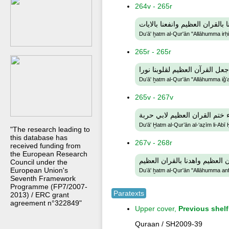
264v - 265r
 بالقران العظيم وانفعنا بالايات
Duʻā' ḫatm al-Qur'ān "Allāhumma irḥi
265r - 265r
جعل القرآن العظيم لقلوبنا نورا
Duʻā' ḫatm al-Qur'ān "Allāhumma iǧʻal
265v - 267v
 ختم القران العظيم لابي حربة
Du‘ā' Ḫatm al-Qur’ān al-‘aẓīm li-Abī
"The research leading to
this database has
267v - 268r
received funding from
the European Research
ن العظيم واهدنا بالقران العظيم
Council under the
European Union's
Duʻā' ḫatm al-Qur'ān "Allāhumma anfi
Seventh Framework
Programme (FP7/2007-
Paratexts
2013) / ERC grant
agreement n°322849"
Upper cover,
Previous shel
Quraan / SH2009-39