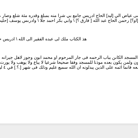
شى عياض الي [ليد] الحاج ادريس جامع بي شرا منه بمبلغ وقدره مئة شلع وصار مل
هذ الكتاب ملك لى عبده الفقير الى الله \ ادريس حاج
مسجد الكاىن بباب الرحمه فى جار المرحوم او محمد ابون وجوز لاهل جيرانه ان
 ولمن يكون بعده موذنا للمسجد وفقا صحيحا شرعيا لا يباع ولا يوهب ولا يورث
مه على الذين يبدلونه ان الله سميع عليم وذلك فى شهر [.؟.] في ٤ ليال حلون منه فى سىه ٦٧ [٠]١ ه