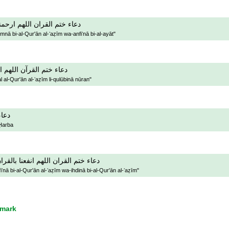
دعاء ختم القران اللهم ارحمنا
mnā bi-al-Qur'ān al-ʻaẓīm wa-anfiʻnā bi-al-ayāt"
دعاء ختم القرآن اللهم ا
 al-Qur'ān al-ʻaẓīm li-qulūbinā nūran"
دعاء
 Ḥarba
دعاء ختم القران اللهم انفعنا بالقرا
ʻnā bi-al-Qur'ān al-ʻaẓīm wa-ihdinā bi-al-Qur'ān al-ʻaẓīm"
fmark