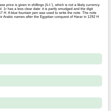
price is given in shillings (š-l-ʻ), which is not a likely currency
. 1r has a less clear date: it is partly smudged and the digit
 H. A blue fountain pen was used to write the note. The note
ir Arabic names after the Egyptian conquest of Harar in 1292 H