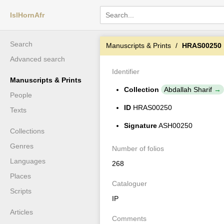
IslHornAfr
Search
Manuscripts & Prints
HRAS00250
Advanced search
Identifier
Manuscripts & Prints
Collection
Abdallah Sharif
People
ID
HRAS00250
Texts
Signature
ASH00250
Collections
Genres
Number of folios
Languages
268
Places
Cataloguer
Scripts
IP
Articles
Comments