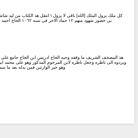
كل ملك يزول الملك [الله] باقى لا يزول \ انتقل هذ الكتاب من ليد شا
بى حضور شهود منهم ١٢ جماد الاخر فى سىه ١٠٦٢ الحاج احمد [او؟] رحمن الحاج عبد الله [ فارق ؟] \ وابي بكر احمد جلا \ وادرىس يوسف [حليت؟] \ شاش صادق \ والله خيرهم
هذ المصحف الشريف ما وقفه وحبه الحاج ادريس ابن الحاج جامع على ال
ويردوه الى ناظره وجعل ناظره لابن المرحوم المذكور وهو على محمد ابون
وهو خير الوارثين فمن بدله بعد ما سمعه فانما اث