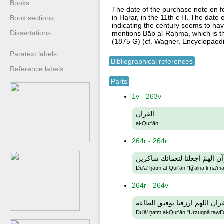
Books
The date of the purchase note on fol
in Harar, in the 11th c H. The date o
Book sections
indicating the century seems to ha
Dissertations
mentions Bāb al-Raḥma, which is th
(1875 G) (cf. Wagner, Encyclopaedi
Paratext labels
Bibliographical references
Reference labels
Parts
1v - 263v
القران
al-Qur'ān
264r - 264r
ن الهمّ اجعلنا لنعمائك شاكرين
Duʻā' ḫatm al-Qur'ān "Iǧʻalnā li-naʻmā
264r - 264v
ران اللهم ارزقنا توفيق الطاعة
Duʻā' ḫatm al-Qur'ān "Urzuqnā tawfīq