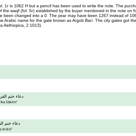
. 1r is 1062 H but a pencil has been used to write the note. The purchase 
f the waqf (fol. 5r) established by the buyer mentioned in the note on fol
ve been changed into a 0. The year may have been 1267 instead of 1067
e Arabic name for the gate known as Argob Bari. The city gates got the
a Aethiopica, 2:1013).
دعاء ختم القرآ
'ika šākirīn"
دعاء ختم الق
 al-ṭāʻa"