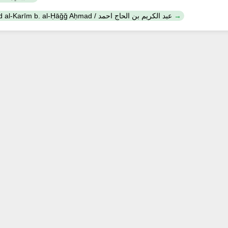
ʻAbd al-Karīm b. al-Ḥāǧǧ Aḥmad / عبد الكريم بن الحاج احمد