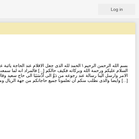
Log in
بسم الله الرحمن الرحيم \ الحمد لله الذى جعل الاقلام عند الحاجة يائبة 
السلام عليكم ورحمة الله وبركاته فكيف حالكم [...] فالمراد انه لما سمعت
الامر وارسل الينا رسالة عند رجوعه من دَوِّ الى أدِّسَبَبَا الى حاج سع
وايضا والذى نطلب منكم ان تعلمونا جميع حاجاتكم من جهة الريال ومن جه