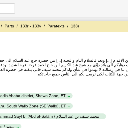
Parts
133r - 133v
Paratexts
133r
عن الاقدام [...] وبعد فالسلام التام والتحية [...] من حضرة حاج عبد السلام ا
 ذهابكم الى بلاد دَوِّى مع شيخ عبد الكريم ابن حاج احمد فرحنا فرحا شديدا ودع
يد وقال لنا فى رسالته لا تهتموا فى شأن ولدكم محمد سيف فانى بلغته فى حضرة ال
[...] ة الكتاب لكى نرسل لكم الى الناس جميع حاجاتكم
ddis Ababa district, Shewa Zone, ET
a, South Wallo Zone (SE Wallo), ET
Muḥammad Sayf b. ‘Abd al-Salām / محمد سيف بن عبد السلام
Saʻīd / سعيد