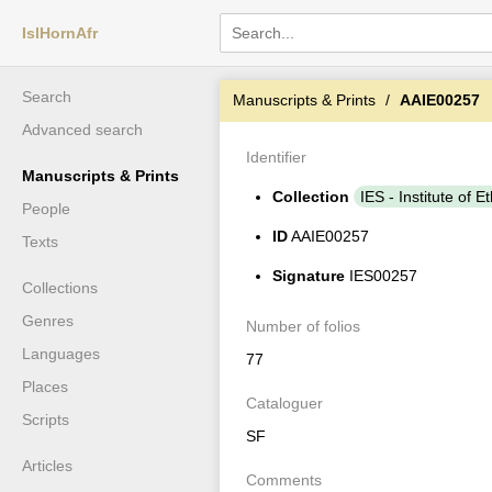
IslHornAfr
Search
Manuscripts & Prints
AAIE00257
Advanced search
Identifier
Manuscripts & Prints
Collection
IES - Institute of E
People
ID
AAIE00257
Texts
Signature
IES00257
Collections
Genres
Number of folios
Languages
77
Places
Cataloguer
Scripts
SF
Articles
Comments