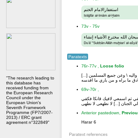
استغفارالامام الختم
Istiġfār al-Imām al-Ḫatm
73v - 75v
بحان الله مخترع الأشياء إنشاء
Duʻā' "Subḥān Allāh muḫtariʻ al-ašyā'
Paratexts
76r-77v ,
Loose folio
 وعن واليه \ وعن جميع المسلمين
"The research leading to
دق ما براه و من باري ما اقدسه
this database has
received funding from
69v-70r ,
the European Research
Council under the
 قفي ثم اسمعي لافيك قانكا فكفي
European Union's
 الجنان [...] لا نطهعى لا نطهى
Seventh Framework
Programme (FP7/2007-
Anterior pastedown,
Previou
2013) / ERC grant
Harar 6
agreement n°322849"
Paratext references