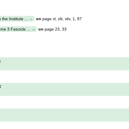
the Institute ...
on
page xl, xlii, xliv, 1, 87
ume 3 Fascicle ...
on
page 23, 33
ت
ك