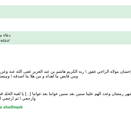
دعاء س
 inšāʼa"
ق الى إحسان مولاه الراجي غفور \ ربه الكريم هاشم بن عبد العزيز عفى الله عنه
ومن قابض ما اهداه و من هلا ما اصدقه \ ومنصا
شهر رمضان وعدد الهم علينا سنين بعد سنين عواما بعد عواما [...] يا لعبة الخلد
وارجعي \ ثم ارجعي الي
s shelfmark