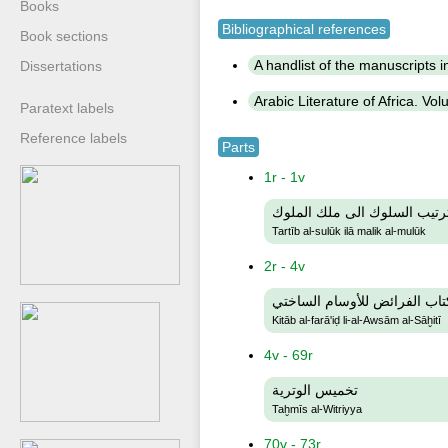
Books
Bibliographical references
Book sections
A handlist of the manuscripts in 
Dissertations
Arabic Literature of Africa. Vol
Paratext labels
Reference labels
Parts
1r - 1v
رتيب السلوك الى ملك الملوك
Tartīb al-sulūk ilā malik al-mulūk
2r - 4v
تاب الفرائض للأوسام الساختي
Kitāb al-farā'iḍ li-al-Awsām al-Sāḫitī
4v - 69r
تخميس الوترية
Taḫmīs al-Witriyya
70v - 73r