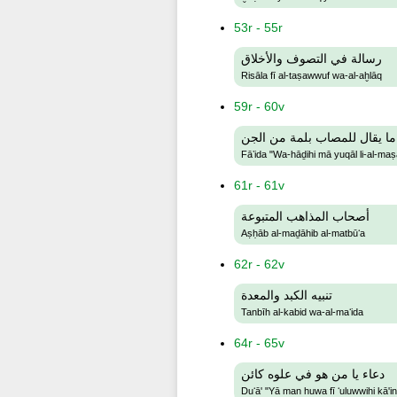
53r - 55r
رسالة في التصوف والأخلاق
Risāla fī al-taṣawwuf wa-al-aḫlāq
59r - 60v
ما يقال للمصاب بلمة من الجن
Fāʼida "Wa-hāḏihi mā yuqāl li-al-maṣ
61r - 61v
أصحاب المذاهب المتبوعة
Aṣḥāb al-maḏāhib al-matbūʻa
62r - 62v
تنبيه الكبد والمعدة
Tanbīh al-kabid wa-al-maʻida
64r - 65v
دعاء يا من هو في علوه كائن
Duʻā' "Yā man huwa fī ʻuluwwihi kā'in