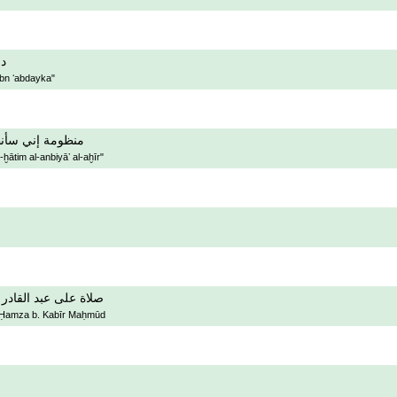
دع
bn ʻabdayka"
منظومة إني سأنظم
ātim al-anbiyāʼ al-aḫīr"
صلاة على عبد القادر
wa-Ḥamza b. Kabīr Maḥmūd