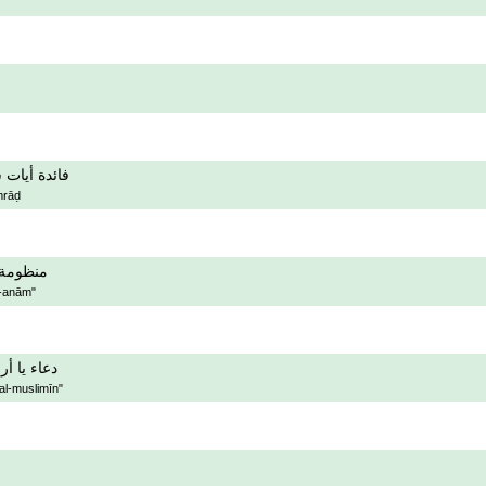
فائدة أيات
amrāḍ
منظومة 
l-anām"
دعاء يا أ
al-muslimīn"