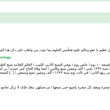
ّ عظيم يا عفو وعالم عليم فعلّمني العلوم بما حوت من واظب على ذكر هذا البيتكل
nology
تأريخ ولادة حاج محمد شريف حمز \ فى شهر عاشرء سنة ۱۳۳۳ يوم الجمعة ۱۰ يوم \ عاشر يوم \ توفي الشيخ الأديب اللبيب \ ا
محمود بن كبير علي ليلة \ الثلاثة أخر الليل ثانى وعشرين \ من ذ القعدة سنة ۱۲۳۹ يعني \ ألف ومئتين تسع وثلاثين \ أيضا و
 في ثالث يوم سنة ۱۲۷۹ \ ألف ومئتين تسع وسبعين \ [...] المصطفى محمد صلى الله عليه وسلم
شعرة ويعقد كل شعرة بإصبع حتى تسعها \ ثم يحملهن معك فإنك لا تزال تجامع ما ت