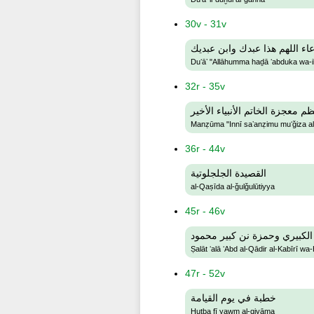
30v - 31v
اء اللهم هذا عبدك وابن عبديك
Duʻāʼ "Allāhumma haḏā ʻabduka wa-i
32r - 35v
 معجزة الخاتم الأنبياء الأخير
Manẓūma "Innī saʼanẓimu muʻǧiza al-ḫ
36r - 44v
القصيدة الجلجلوتية
al-Qaṣīda al-ǧulǧulūtiyya
45r - 46v
 الكبيري وحمزة نن كبير محمود
Ṣalāt ʻalā ʻAbd al-Qādir al-Kabīrī 
47r - 52v
خطبة في يوم القيامة
Ḫuṭba fī yawm al-qiyāma