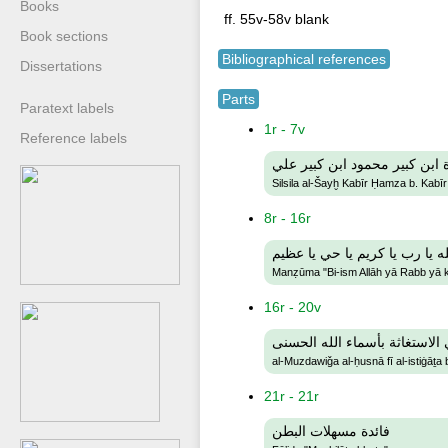
Books
ff. 55v-58v blank
Book sections
Bibliographical references
Dissertations
Parts
Paratext labels
1r - 7v
Reference labels
ابن كبير محمود ابن كبير علي
Silsila al-Šayḫ Kabīr Ḥamza b. Kabīr
8r - 16r
 يا رب يا كريم يا حي يا عظيم
Manẓūma "Bi-ism Allāh yā Rabb yā 
16r - 20v
لاستغاثة بأسماء الله الحسنى
al-Muzdawiǧa al-ḥusnā fī al-istiġāṯa 
21r - 21r
فائدة مسهلات البطن