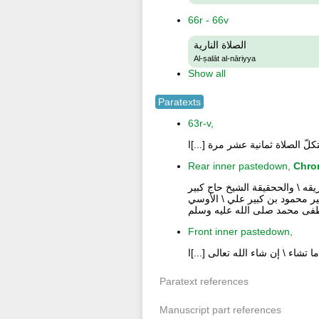
66r - 66v
الصلاة النارية
Al-ṣalāt al-nāriyya
Show all
Paratexts
63r-v,
ّ الصلاة ثمانية عشر مرة [...]ا
Rear inner pastedown,
Chro
لعالم العلامة شيخ الطريقه \ والححقيقة الشيخ حاج كبير
فاة الحاج كبير حمزة \ بن كبير محمود بن كبير علي \ الأوسي
Front inner pastedown,
شاء \ إن شاء الله تعالى [...]ا
Paratext references
Manuscript part references