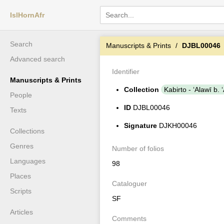
IslHornAfr
Search
Manuscripts & Prints
DJBL00046
Advanced search
Identifier
Manuscripts & Prints
Collection
Kabirto - ʻAlawī b
People
ID
DJBL00046
Texts
Signature
DJKH00046
Collections
Genres
Number of folios
Languages
98
Places
Cataloguer
Scripts
SF
Articles
Comments