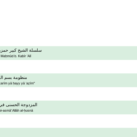
سلسلة الشيخ كبير حمزة 
 Maḥmūd b. Kabīr ʻAlī
منظومة بسم الله
karīm yā ḥayy yā ʻaẓīm"
المزدوجة الحسنى في ا
bi-asmā' Allāh al-ḥusnā