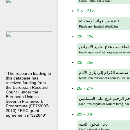
Fāʼida "Mushilāt al-baṭn"
21v - 21v
فائدة من فوائد الإستغاثة
Fāʼida min fawāʼid al-istiġāṯa
22r - 22v
 شفاء ست علاج لجميع الأمراض
Fāʼida ayāt šifāʼ sitt ʻilāǧ li-ǧāmiʻ al-
23r - 25v
سلسلة الكرام إلى باري الأنام
"The research leading to
this database has
Manẓūma "Silsilat al-kirām ilā Bārī a
received funding from
the European Research
26r - 27v
Council under the
European Union's
رحم الرحيم فرج على المسلمين
Seventh Framework
Duʻāʼ "Yā arḥam al-Raḥīm faraǧ ʻala 
Programme (FP7/2007-
2013) / ERC grant
28r - 30r
agreement n°322849"
دعاء لدخول الجنة
Duʻāʼ li-duḫūl al-ǧanna