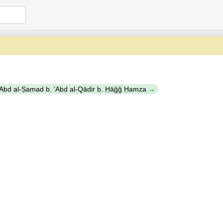
. ʻAbd al-Ṣamad b. ʻAbd al-Qādir b. Ḥāǧǧ Ḥamza