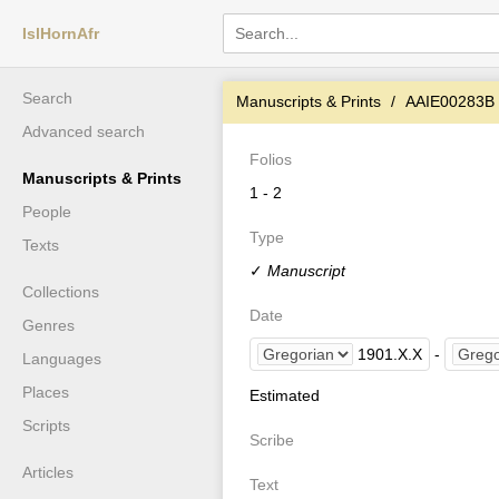
IslHornAfr
Search
Manuscripts & Prints
AAIE00283B
Advanced search
Folios
Manuscripts & Prints
1 - 2
People
Type
Texts
✓
Manuscript
Collections
Date
Genres
1901
.
X
.
X
-
Languages
Places
Estimated
Scripts
Scribe
Articles
Text