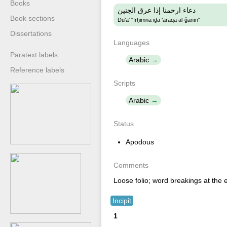
Books
دعاء ارحمنا إذا عرق الجنين
Book sections
Duʻā' "Irḥimnā iḏā ʻaraqa al-ǧanīn"
Dissertations
Languages
Paratext labels
Arabic
Reference labels
Scripts
Arabic
Status
Apodous
Comments
Loose folio; word breakings at the e
Incipit
1