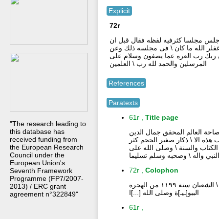
Explicit
72r
جلس مجلسا كثرفيه لفظه فقال قبل ان
غفلر الله ما كان \ فى مجلسه ذلك وعن
 ربك رب العره عما يصفون وسلام على
المرسلين والحمد لله رب \ العلمين
References
Paratexts
61r ,
Title page
"The research leading to
this database has
لفصاحة العالم المحقق جمال الدين
received funding from
 هذه الا \ ذكار صغير الحجم كثر
the European Research
 الكتاب والسنة \ وصلى الله على
Council under the
لنبي واله \ وصحبه وسلم تسليما
European Union's
72r ,
Colophon
Seventh Framework
Programme (FP7/2007-
تمت الكتاب بحمد الله \ ومنه وكرمه وعونه وقت العصر \ العصر خلت تسع من شهر \ الشعبان سنة ۱۱۹۹ من الهجرة
2013) / ERC grant
الببو[ـيـ]ة وصلى الله [...]ا
agreement n°322849"
61r ,