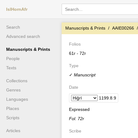
IslHornAfr
Search
Manuscripts & Prints
AAIE00266
Advanced search
Folios
Manuscripts & Prints
61r - 72r
People
Type
Texts
✓
Manuscript
Collections
Date
Genres
1199
.
8
.
9
Languages
Places
Expressed
Scripts
Fol. 72r
Articles
Scribe