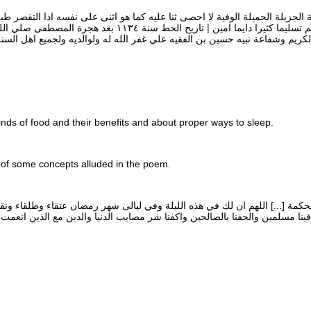
 الجزيلة الحميلة الوفية لا احصى ثنا عليه كما هو اثنى على نفسه اذا التقصر ط
محمد النبى الامى وعلى اله واصحابه وازواجه أمهات المومنين وذريته سلم تسليما كثيرا
لكريم وشفاعة نبيه حسين بن الفقيه علي غفر الله له ولوالديه ولجميع اهل السنة
inds of food and their benefits and about proper ways to sleep.
 of some concepts alluded in the poem.
لحكمة [...] اللهم ان لك في هذه الليلة وفي ليالى شهر رمضان عتقاء وطلقاء ونقدا
ينا مسلمين والحفنا بالصالحين واكفنا شر مصايب الدنيا والدين مع الذين انعمت 