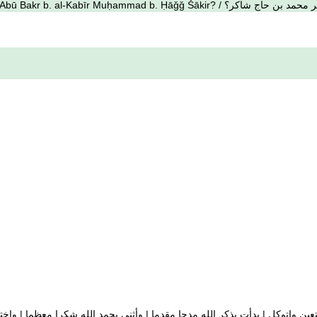
لي بن الكبير ابو بكر بن الكبير محمد بن حاج شاكر؟
عين واتوكل | بدأت بذكر الله مدحا مقدما | وأثنى بحمد الله شكرا معظما | واختم