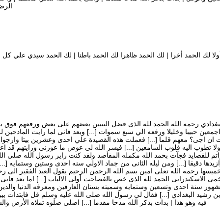
الرض 
لا لك الحمد أخرا | لك الحمد ظاهرا لك الحمد باطنا | لك الحمد سيدي علي كل 
البغدادي رحمه الله الحمد لله الذى فضل النبيين بعضهم على بعض ورفعهم فوق 
 اجمعين حبيبا وخليلا ورفعه الي سبع سموات [...] وبعد فانى لما رايت المادحين
ت ان اجى؟ معهم قلما [...] فعملت هذه القصيدة علي احدى وعشرين بيتا وارجوا ان
ن ولا تطوب اليه قلوب السامعين [...] فيسر الله لي عوض ما عوزني ورايتهم قد
م للقصايد فجآت بحمد الله مكمله المقاصد ولقد كنت راير رسول الله صلى الله ع
ها دقيقا [...] ومن ليله الثانى من جماد الاولي سنه احدى وستين وستمايه [...
خميسها رحمه الله تعلى امين بسم الله الرحمن الرحيم يقول العبد الفقير الى رحم
خمى الاسكندرانى الحمد لله الذى خص بالفصاحث أولى الالباب [...] اما بعد فان
شهور سنة احدى وتسعين وستمايه وسميته بستان العارفين ومعرفه الدنيا والدين
ن رشيد البغدادي [...] فقال لي رسول الله صلى الله عليه وسلم قل فابتدات بين
فيه وهو هذا | بدات بذكر الله مدحا مقدما [...] اصلى صلوه تملاه الأرض وال