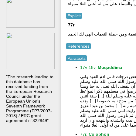
والسماء على من له أعلى العلا متبواء
Explicit
77r
نعمة ومن جملة النعمات الهي لك الحمد
References
Paratexts
17v-18v,
Muqaddima
بعض درجات فاتى ادم الفوة واتى
"The research leading to
 لرسول الله صلى الله عليه وسلم
this database has
 ينفعنى الله تعلى به حيا وميتا
received funding from
 اعرضوا في معظمهم ذكر المواعظ
the European Research
ليه وسلم ليلة [...] سنة اثنين
Council under the
] من مدح نبيه خصوصا [...] وهذه
European Union's
ه ربه [...] محمد بن عبد العزيز
Seventh Framework
ى رايت انبى صلى الله عليه وسلم
Programme (FP7/2007-
 ثم ناولنى رسول الله صلى الله
2013) / ERC grant
 يديه وانشدته وانتبهت وان اردد
agreement n°322849"
سما على من له أولى العلا متبواء
77r,
Colophon