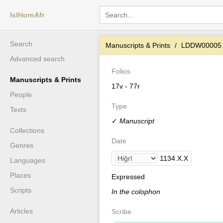
IslHornAfr
Search
Manuscripts & Prints
LDDW00005
Advanced search
Folios
Manuscripts & Prints
17v - 77r
People
Type
Texts
✓
Manuscript
Collections
Date
Genres
1134
.
X
.
X
Languages
Places
Expressed
Scripts
In the colophon
Articles
Scribe