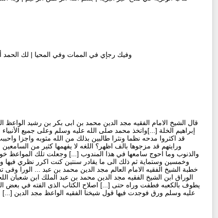
وفيك رجإي في الممات وفي المحيا | لك الحمد أو
قال الشيخ الامام الفقيه مجد الدين محمد بن ابى بكر بن رشيد الواعظ 
إبراهيم الخلة [...]واتخذ محمد صلى الله عليه وسلم وعلى جميع الأنبياء
قد اكثروا مدحه نظما ونثرا طالبين بذلك من الله مثوبه واجزا واحبب
ورايتهم قد مزجوها بالف اظهر؟ اللغه لا يفهمها كثير من السامعي
والذنوب وما احوج سامعها في هذا المندوب [...] وجعلت تلك المواعظ خوات
وخمسين وستماية ثم ذلك الى ما يقادر سنتين كنت اكرر نظري فيها وازيد
خطبة الشيخ الفقيه الامام العالم مجد الدين محمد بن عبد ... الورا وفى ت
الوراق ابن الشيخ الفقيه مجد الدين محمد بن عبد الملك ابن شعبان الل
يطوف بالكعبه فطفت وراه حتى [...] اصلاح الكتاب الذى الفته في بعض ال
عليه وسلم ورق فوجدت فيها قول شيخنا الفقيه الواعظ مجد الدين [...] ب