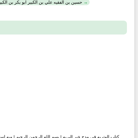
Ḥusayn b. al-Faqīh ʻAlī b. al-Kabīr Abū Bakr b. al-Kabīr Muḥammad b. Ḥāǧǧ Šākir? / حسين بن الفقيه ع
كتاب الوتريه في مدح خير البريه | بسم الله الرحمن الرحيم | وبه است