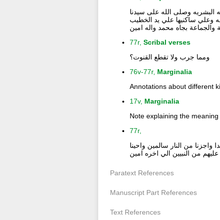
به البشريه وصلى الله على سيدنا
 دايما امين | تاريخ الخط سنة ١١٣٤ بعد هجرة المصطفى صلي الله وعلي ساكنيها علي يد الخطيب
 والجماعة بجاه محمد واله امين
77r,
Scribal verses
ومما جرب ولا تقطع القنوت؟
76v-77r,
Marginalia
Annotations about different k
17v,
Marginalia
Note explaining the meaning
77r,
 واجزنا من النار سالمين واحينا
عليهم من النبيين الي اخره امين
Paratext References
Manuscript Part References
Text References