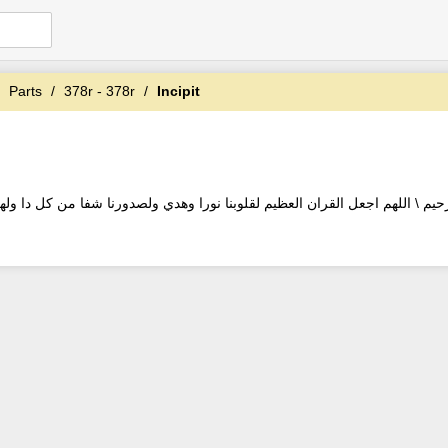
Parts
378r - 378r
Incipit
حيم \ اللهم اجعل القران العظيم لقلوبنا نورا وهدي ولصدورنا شفا من كل دا وله