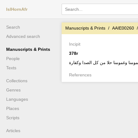
IslHornAfr
Search
Manuscripts & Prints
AAIE00260
Advanced search
Incipit
Manuscripts & Prints
378r
People
مومنا وغمومنا حلا من كل الصدا وكفارة
Texts
References
Collections
Genres
Languages
Places
Scripts
Articles