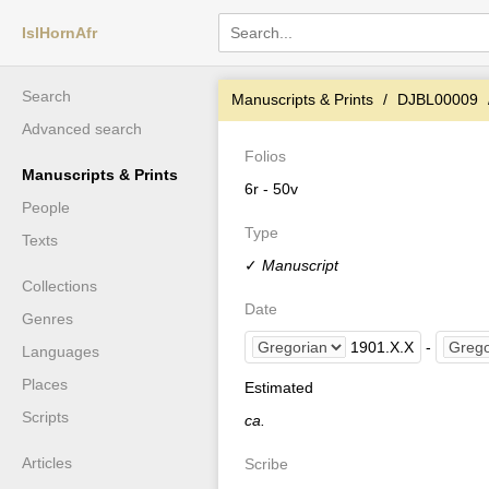
IslHornAfr
Search
Manuscripts & Prints
DJBL00009
Advanced search
Folios
Manuscripts & Prints
6r - 50v
People
Type
Texts
✓
Manuscript
Collections
Date
Genres
1901
.
X
.
X
-
Languages
Places
Estimated
Scripts
ca.
Articles
Scribe