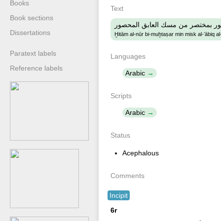
Books
Text
Book sections
نور بمختصر من مسك العابق المحصور
Dissertations
Ḫitām al-nūr bi-muḫtaṣar min misk al-ʻābiq a
Paratext labels
Languages
Reference labels
Arabic
Scripts
Arabic
Status
Acephalous
Comments
Incipit
6r