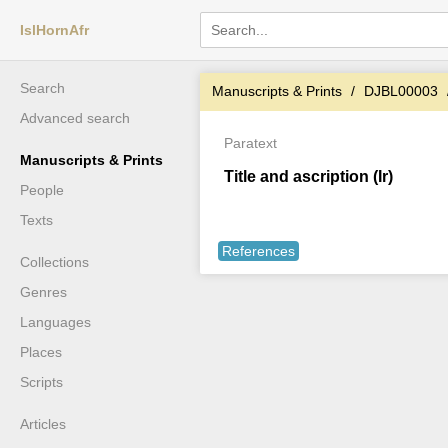
IslHornAfr
Search
Manuscripts & Prints
DJBL00003
Advanced search
Paratext
Manuscripts & Prints
Title and ascription (Ir)
People
Texts
References
Collections
Genres
Languages
Places
Scripts
Articles