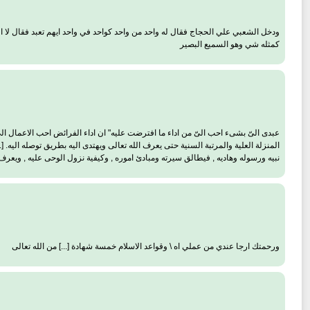
ودخل الشعبي علي الحجاج فقال له واحد من واحد كواحد في واحد ايهم تعبد فقال لا اعبد
كمثله شي وهو السميع البصير
عبدى الىّ بشىء احب الىّ من اداء ما افترضت عليه" ان اداء الفرائض احب الاعمال الى 
المنزلة العلية والمرتبة السنية حتى يعرف الله تعالى ويهتدى اليه بطريق توصله اليه.
نبيه ورسوله وهاديه , فيطالق سيرته ومبادئ اموره , وكيفية نزول الوحى عليه , ويعرف
ورحمتك ارجا عندي من عملي اه \ وقواعد الاسلام خمسة شهادة [...] من الله تعالى