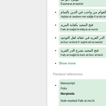
Ǧawharat al-tawḥīd
لعوام من واجب في الدين بالتمام
ʻAqīdat al-ʻawāmm min wāǧib fī al-dīn b
فتح المجيد بكفاية المريد
Fatḥ al-maǧīd bi-kifāyat al-murīd
الدر الفريد في عقائد اهل التوحيد
al-Durr al-farīd fī ʻaqā'id ahl al-tawḥīd
فتح المجيد بشرح الدر الفريد
Fatḥ al-maǧīd bi-šarḥ al-Durr al-farīd
Show more
Paratext references
Manuscript
Folio
Marginalia
Note marked Fatḥ al-mu‘īn