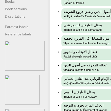
Books
Ḥaqā'iq al-tawḥīd
Book sections
 أصول الدين وبعض فروع الشريعة
Dissertations
al-Riyāḍ al-badī‘a fī uṣūl al-dīn wa-ba‘ḍ f
بستان العارفين للسمرقندي
Paratext labels
Bustān al-‘arifīn li-al-Samarqandī
Reference labels
عيون المسائل في الفروع الحنفية
ʻUyūn al-masā’il fī al-furūʻ al-Ḥanafiyya
فضائل الأوقات والشهور
Faḍā'il al-awqāt wa-al-šuhūr
عجالة المعرفة في أصول الدين
‘Uǧālat al-ma‘rifa fī uṣūl al-dīn
إمام الرباني عبد القادر الجيلاني
al-Qaṭf al-dānī fī bayān ‘Aqīdat al-Imām
بستان العارفين للنووي
Bustān al-‘arifīn li-al-Nawawī
اتحاف ﺍلمرﻳد بجوﻫرة ﺍلتوحيد
Itḥāf al-murīd bi-Ǧawharat al-tawḥīd