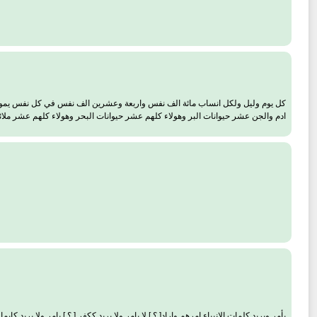
كل يوم وليل ولكل انساب مائة الف نفس واربعة وعشرين الف نفس في كل نفس يموت مائة
ادم والجن عشر حيوانات البر وهولاء كلهم عشر حيوانات البحر وهولاء كلهم عشر ملا
يأمر ويريد كلمات الانبياء امرهم واراد[.؟.] لا يامر ولا يريد ككفر [.؟.] يامر ولا يريد كايم