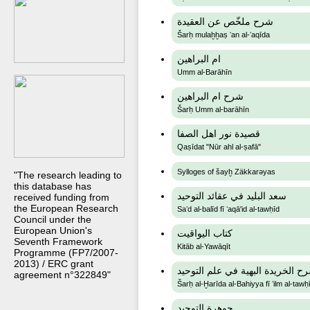
شرح ملخّص عن العقيدة
Šarḥ mulaḫḫaṣ ʻan al-ʻaqīda
ام البراهين
Umm al-Barāhīn
شرح ام البراهين
Šarḥ Umm al-barāhīn
قصيدة نور اهل الصفا
Qaṣīdat "Nūr ahl al-ṣafā"
Sylloges of šayḫ Zäkkarǝyas
"The research leading to
this database has
سعد البليد في عقائد التوحيد
received funding from
the European Research
Saʻd al-balīd fī ʻaqā'id al-tawḥīd
Council under the
European Union's
كتاب اليواقيت
Seventh Framework
Kitāb al-Yawāqīt
Programme (FP7/2007-
2013) / ERC grant
ح الخريدة البهية في علم التوحيد
agreement n°322849"
Šarḥ al-Ḫarīda al-Bahiyya fī ʻilm al-tawḥ
جوهرة التوحيد