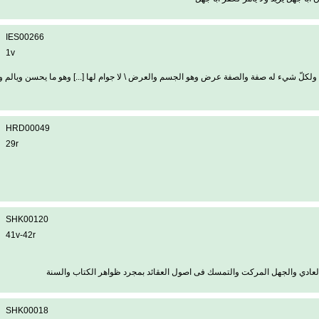
IES00266
1v
حرأ ولكلّ شيء له صفة والصفة عرض وهو الجسم والعرض \ لا جوام لها [...] وهو ما يحسن ويالم 
HRD00049
29r
SHK00120
41v-42r
ط العادي والجهل المركت والتمسك فى اصول العقائد بمجرد ظواهر الكتاب والسنة
SHK00018