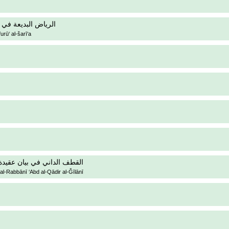
الرياض البديعة في
urū‘ al-šarī‘a
القطف الداني في بيان عقيدة ال
 al-Rabbānī ‘Abd al-Qādir al-Ǧīlānī