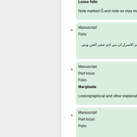
Loose folio
Note marked Ǧ and note on nīya m
Manuscript
Folio
ز الاسرار ان بني ادم عشر الجن وبني
Manuscript
Part locus
Folio
Marginalia
Lexicographical and other explanat
Manuscript
Part locus
Folio