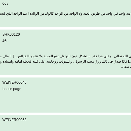
66v
 واحد في واحد من طريق العدد ولا الواحد من الواحد كالولد من الوالده اعبد الواحد الذي ليس ب
SHK00120
46r
الله تعالى . وعلى هذا فقد استشكل كون النوافل تنتج المحبة ولا تنتجها الفرائض . [...] قال
 [...] فاذا صدق فى ذلك رزق محبة الرسول , واستولت روحانيته على قلبه فجعله امامه واستاذه و
 صفاته
WEINER00046
Loose page
WEINER00053