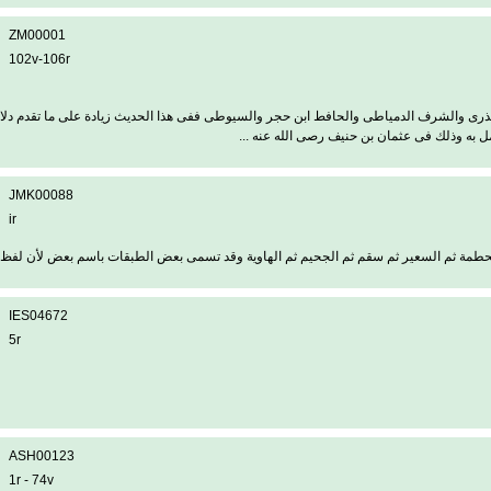
ZM00001
102v-106r
 والشرف الدمياطى والحافط ابن حجر والسيوطى ففى هذا الحديث زيادة على ما تقدم دلالة
ل به وذلك فى عثمان بن حنيف رصى الله عنه ...
JMK00088
ir
طمة ثم السعير ثم سقم ثم الجحيم ثم الهاوية وقد تسمى بعض الطبقات باسم بعض لأن لفظ ال
IES04672
5r
ASH00123
1r - 74v