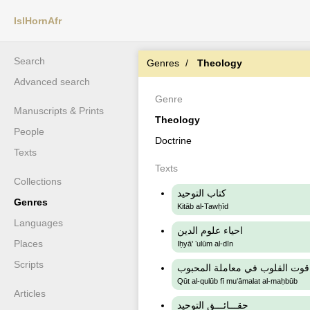
IslHornAfr
Search
Genres
Theology
Advanced search
Genre
Manuscripts & Prints
Theology
People
Doctrine
Texts
Texts
Collections
كتاب التوحيد
Genres
Kitāb al-Tawḥīd
Languages
احياء علوم الدين
Places
Iḥyā' ʻulūm al-dīn
Scripts
قوت القلوب في معاملة المحبوب
Qūt al-qulūb fī mu‘āmalat al-maḥbūb
Articles
حقـــائـــق التوحيد