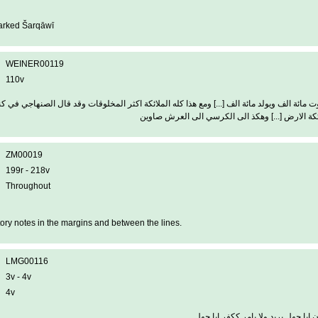
arked Šarqāwī
WEINER00119
110v
 الف ويولد مائة الف [...] ومع هذا كله الملائكة اكثر المخلوقات وقد قال الصنهاجي في كن
ئكة الارض [...] وهكذ الى الكرسي الى العرش صاوين
ZM00019
199r - 218v
Throughout
ory notes in the margins and between the lines.
LMG00116
3v - 4v
4v
ان ابا جهل يريد ولا يامر ككفر ابا جهل